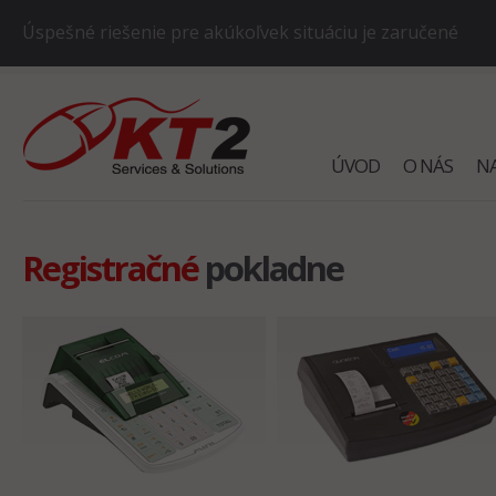
Úspešné riešenie pre akúkoľvek situáciu je zaručené
ÚVOD
O NÁS
N
Registračné
pokladne