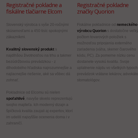
Registračné pokladne a
Registračné pokladne
fiskálne tlačiarne Elcom
značky Quorion
Slovenský výrobca s vyše 20-ročnými
Fiskálne pokladnice od
nemeckého
skúsenosťami a 450 tisíc spokojnými
výrobcu Quorion
s dostatočne veľk
zákazníkmi.
počtom tovarových položiek s
možnosťou pripojenia externého
Kvalitný slovenský produkt
s
zariadenia (váha, skener čiarového
najdlhšou životnosťou na trhu a takmer
kódu, PC). Za pomerne nízku cenu
bezúdržbovou prevádzkou - z
dostanete vysokú kvalitu. Svoje
dlhodobého hľadiska najrozumnejšie a
uplatnenie nájdu vo všetkých typoch
najlacnejšie riešenie, aké sa vôbec dá
prevádzok vrátane lekárov, advokáto
zohnať.
stomatológov.
Pokladnice od Elcomu sú nielen
spoľahlivé
, navyše skvelo reprezentujú
svojho majiteľa. Ich moderný dizajn a
špičková kvalita zaujali aj expertov, ktorí
im udelili najvyššie ocenenia doma i v
zahraničí.